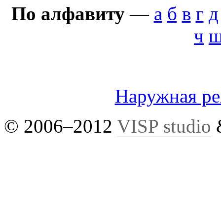
По алфавиту
—
а
б
в
г
д
ч
Наружная р
© 2006–2012
VISP studio