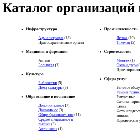
Каталог организаций
Инфраструктура
Промышленность
Администрация
(18)
Легкая
(10)
Правоохранительные органы
Тяжелая
(5)
Медицина и фармация
Строительство
Аптеки
Монтаж
(1)
Больницы
(3)
Окна и двери
(
Проектировани
Культура
Сфера услуг
Библиотеки
(5)
Дома культуры
(3)
Бытовое обсл
Ремонт техник
Образование и воспитание
Ритуальные
Салоны, парик
Дополнительное
(7)
Связь
Дошкольное
(3)
Фото и видеос
Общеобразовательное
(11)
монтаж
Средне-специальное и
Юридические 
высшее
(3)
Автошколы
(1)