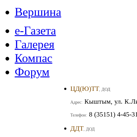
Вершина
е-Газета
Галерея
Компас
Форум
ЦД(Ю)ТТ
, ДОД
Кыштым, ул. К.Ли
Адрес:
8 (35151) 4-45-3
Телефон:
ДДТ
, ДОД