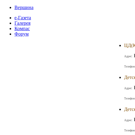
Вершина
е-Газета
Галерея
Компас
Форум
ЦД(
Адрес:
Телефон
Детс
Адрес:
Телефон
Детс
Адрес:
Телефон