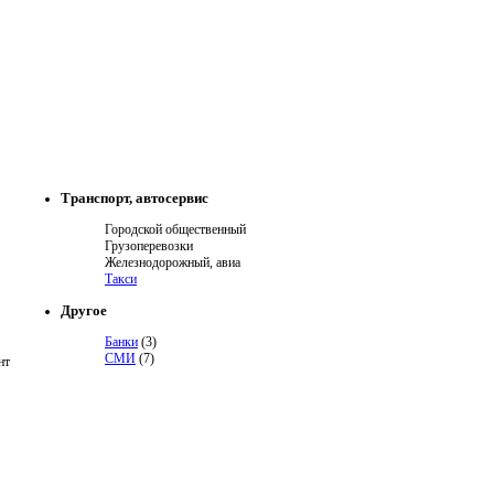
Транспорт, автосервис
Городской общественный
Грузоперевозки
Железнодорожный, авиа
Такси
Другое
Банки
(3)
СМИ
(7)
нт