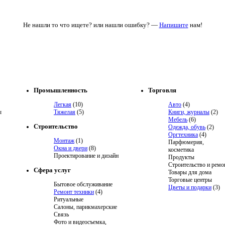
Не нашли то что ищете? или нашли ошибку? —
Напишите
нам!
Промышленность
Торговля
Легкая
(10)
Авто
(4)
ы
Тяжелая
(5)
Книги, журналы
(2)
Мебель
(6)
Строительство
Одежда, обувь
(2)
Оргтехника
(4)
Монтаж
(1)
Парфюмерия,
Окна и двери
(8)
косметика
Проектирование и дизайн
Продукты
Строительство и ремо
Сфера услуг
Товары для дома
Торговые центры
Бытовое обслуживание
Цветы и подарки
(3)
Ремонт техники
(4)
Ритуальные
Салоны, парикмахерские
Связь
Фото и видеосъемка,