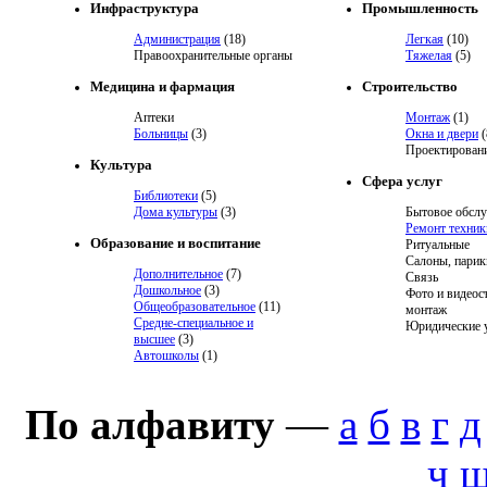
Инфраструктура
Промышленность
Администрация
(18)
Легкая
(10)
Правоохранительные органы
Тяжелая
(5)
Медицина и фармация
Строительство
Аптеки
Монтаж
(1)
Больницы
(3)
Окна и двери
(
Проектировани
Культура
Сфера услуг
Библиотеки
(5)
Дома культуры
(3)
Бытовое обсл
Ремонт техник
Образование и воспитание
Ритуальные
Салоны, парик
Дополнительное
(7)
Связь
Дошкольное
(3)
Фото и видеос
Общеобразовательное
(11)
монтаж
Средне-специальное и
Юридические 
высшее
(3)
Автошколы
(1)
По алфавиту
—
а
б
в
г
д
ч