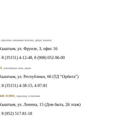
, евроокна, натяжные потолки, двери, жалюзи
Кыштым, ул. Фрунзе, 3, офис 16
8 (35151) 4-12-48, 8 (908) 052-96-00
:
н
, пластиковые окна, двери
Кыштым, ул. Республики, 66 (ТД "Орбита")
8 (35151) 4-38-15, 4-97-81
:
аж плюс
, евроокна, остекление
Кыштым, ул. Ленина, 15 (Дом быта, 2й этаж)
8 (952) 517-81-18
: