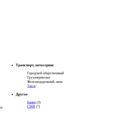
Транспорт, автосервис
Городской общественный
Грузоперевозки
Железнодорожный, авиа
Такси
Другое
Банки
(3)
СМИ
(7)
нт