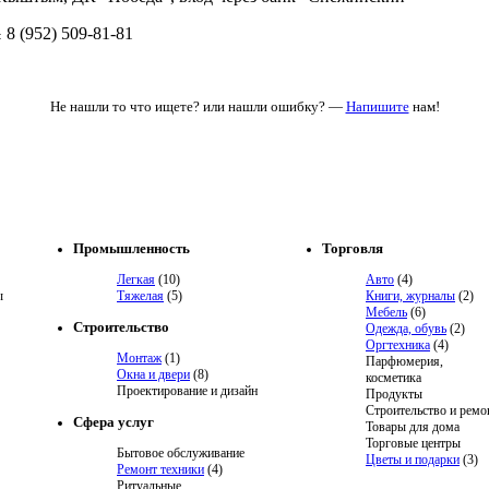
8 (952) 509-81-81
:
Не нашли то что ищете? или нашли ошибку? —
Напишите
нам!
Промышленность
Торговля
Легкая
(10)
Авто
(4)
ы
Тяжелая
(5)
Книги, журналы
(2)
Мебель
(6)
Строительство
Одежда, обувь
(2)
Оргтехника
(4)
Монтаж
(1)
Парфюмерия,
Окна и двери
(8)
косметика
Проектирование и дизайн
Продукты
Строительство и ремо
Сфера услуг
Товары для дома
Торговые центры
Бытовое обслуживание
Цветы и подарки
(3)
Ремонт техники
(4)
Ритуальные