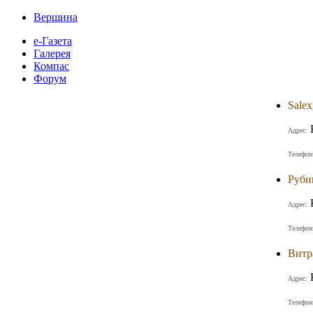
Вершина
е-Газета
Галерея
Компас
Форум
Salex
Адрес:
Телефон
Руби
Адрес:
Телефон
Витр
Адрес:
Телефон