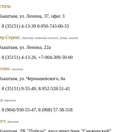
стиль
Кыштым, ул. Ленина, 37, офис 3
8 (35151) 4-13-39 8-950-743-06-33
:
ер-Сервис
, евроокна, натяжные потолки, двери, жалюзи
Кыштым, ул. Ленина, 22а
8 (35151) 4-13-26, +7-904-309-59-00
:
плюс
, евроокна
Кыштым, ул. Чернышевского, 6а
8 (35151) 9-55-49, 8-952-528-51-41
:
а
, евроокна
8 (904) 930-55-47, 8 (908) 57-58-518
:
ест
, евроокна
Кыштым, ДК "Победа", вход через банк "Снежинский"