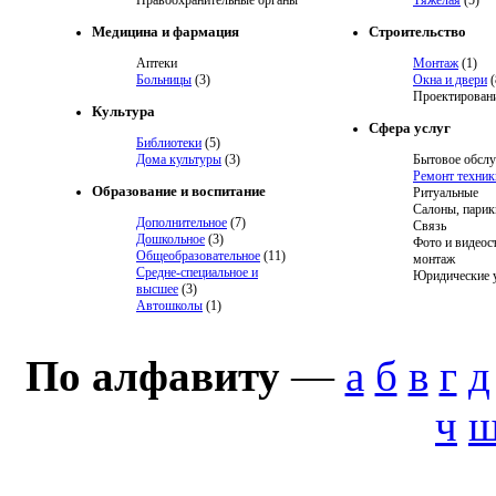
Правоохранительные органы
Тяжелая
(5)
Медицина и фармация
Строительство
Аптеки
Монтаж
(1)
Больницы
(3)
Окна и двери
(
Проектировани
Культура
Сфера услуг
Библиотеки
(5)
Дома культуры
(3)
Бытовое обсл
Ремонт техник
Образование и воспитание
Ритуальные
Салоны, парик
Дополнительное
(7)
Связь
Дошкольное
(3)
Фото и видеос
Общеобразовательное
(11)
монтаж
Средне-специальное и
Юридические 
высшее
(3)
Автошколы
(1)
По алфавиту
—
а
б
в
г
д
ч