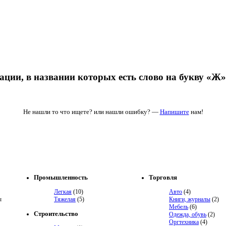
ации, в названии которых есть слово на букву
«Ж»
Не нашли то что ищете? или нашли ошибку? —
Напишите
нам!
Промышленность
Торговля
Легкая
(10)
Авто
(4)
ы
Тяжелая
(5)
Книги, журналы
(2)
Мебель
(6)
Строительство
Одежда, обувь
(2)
Оргтехника
(4)