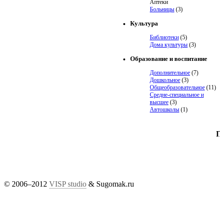
Аптеки
Больницы
(3)
Культура
Библиотеки
(5)
Дома культуры
(3)
Образование и воспитание
Дополнительное
(7)
Дошкольное
(3)
Общеобразовательное
(11)
Средне-специальное и
высшее
(3)
Автошколы
(1)
© 2006–2012
VISP studio
& Sugomak.ru