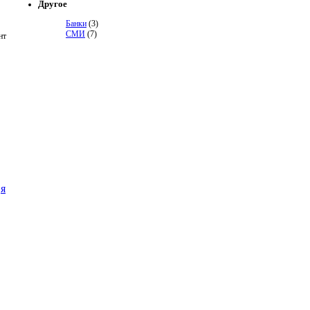
Другое
Банки
(3)
СМИ
(7)
нт
я