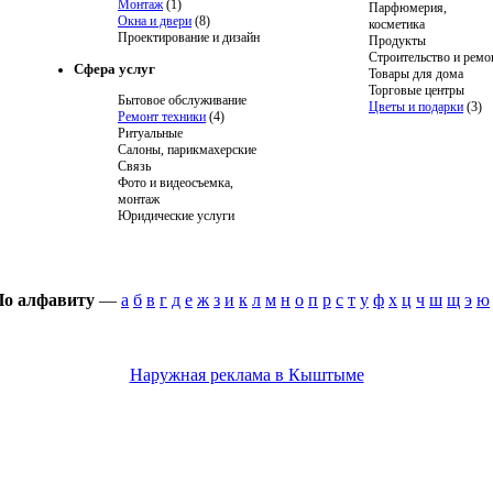
Монтаж
(1)
Парфюмерия,
Окна и двери
(8)
косметика
Проектирование и дизайн
Продукты
Строительство и ремо
Сфера услуг
Товары для дома
Торговые центры
Бытовое обслуживание
Цветы и подарки
(3)
Ремонт техники
(4)
Ритуальные
Салоны, парикмахерские
Связь
Фото и видеосъемка,
монтаж
Юридические услуги
По алфавиту
—
а
б
в
г
д
е
ж
з
и
к
л
м
н
о
п
р
с
т
у
ф
х
ц
ч
ш
щ
э
ю
Наружная реклама в Кыштыме