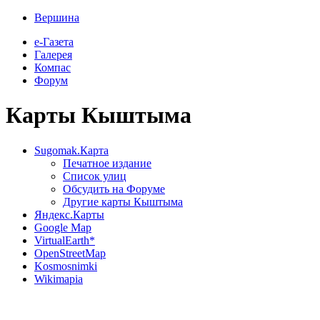
Вершина
е-Газета
Галерея
Компас
Форум
Карты Кыштыма
Sugomak.Карта
Печатное издание
Список улиц
Обсудить на Форуме
Другие карты Кыштыма
Яндекс.Карты
Google Map
VirtualEarth*
OpenStreetMap
Kosmosnimki
Wikimapia