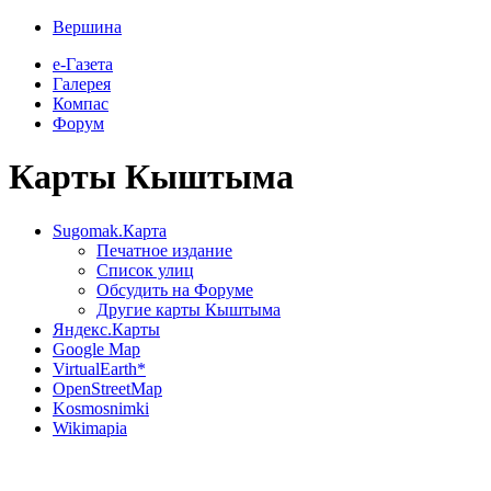
Вершина
е-Газета
Галерея
Компас
Форум
Карты Кыштыма
Sugomak.Карта
Печатное издание
Список улиц
Обсудить на Форуме
Другие карты Кыштыма
Яндекс.Карты
Google Map
VirtualEarth*
OpenStreetMap
Kosmosnimki
Wikimapia