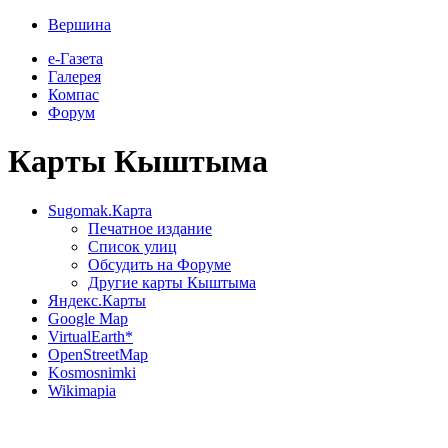
Вершина
е-Газета
Галерея
Компас
Форум
Карты Кыштыма
Sugomak.Карта
Печатное издание
Список улиц
Обсудить на Форуме
Другие карты Кыштыма
Яндекс.Карты
Google Map
VirtualEarth*
OpenStreetMap
Kosmosnimki
Wikimapia