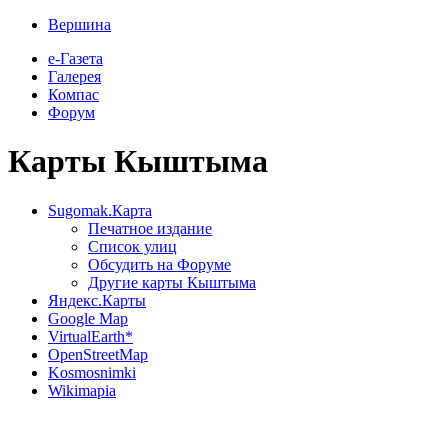
Вершина
е-Газета
Галерея
Компас
Форум
Карты Кыштыма
Sugomak.Карта
Печатное издание
Список улиц
Обсудить на Форуме
Другие карты Кыштыма
Яндекс.Карты
Google Map
VirtualEarth*
OpenStreetMap
Kosmosnimki
Wikimapia