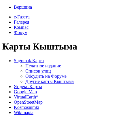
Вершина
е-Газета
Галерея
Компас
Форум
Карты Кыштыма
Sugomak.Карта
Печатное издание
Список улиц
Обсудить на Форуме
Другие карты Кыштыма
Яндекс.Карты
Google Map
VirtualEarth*
OpenStreetMap
Kosmosnimki
Wikimapia