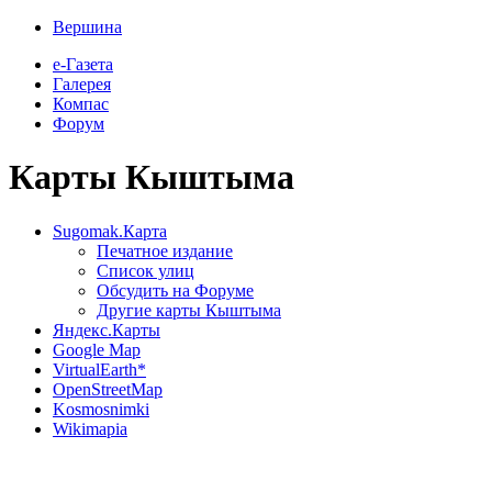
Вершина
е-Газета
Галерея
Компас
Форум
Карты Кыштыма
Sugomak.Карта
Печатное издание
Список улиц
Обсудить на Форуме
Другие карты Кыштыма
Яндекс.Карты
Google Map
VirtualEarth*
OpenStreetMap
Kosmosnimki
Wikimapia