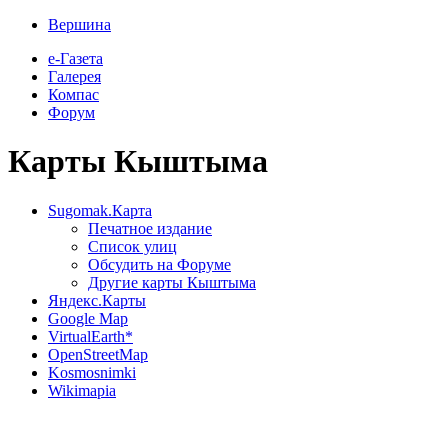
Вершина
е-Газета
Галерея
Компас
Форум
Карты Кыштыма
Sugomak.Карта
Печатное издание
Список улиц
Обсудить на Форуме
Другие карты Кыштыма
Яндекс.Карты
Google Map
VirtualEarth*
OpenStreetMap
Kosmosnimki
Wikimapia