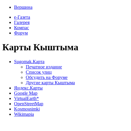
Вершина
е-Газета
Галерея
Компас
Форум
Карты Кыштыма
Sugomak.Карта
Печатное издание
Список улиц
Обсудить на Форуме
Другие карты Кыштыма
Яндекс.Карты
Google Map
VirtualEarth*
OpenStreetMap
Kosmosnimki
Wikimapia