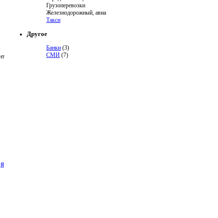
Грузоперевозки
Железнодорожный, авиа
Такси
Другое
Банки
(3)
СМИ
(7)
нт
я