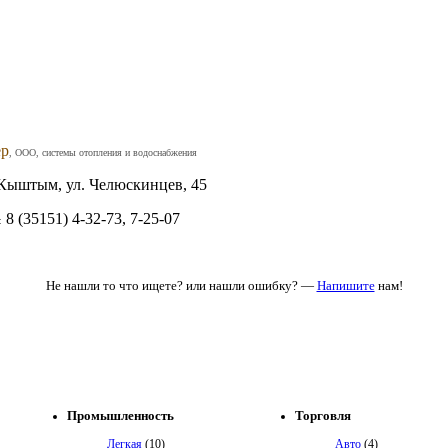
ер
, ООО, системы отопления и водоснабжения
Кыштым, ул. Челюскинцев, 45
8 (35151) 4-32-73, 7-25-07
:
Не нашли то что ищете? или нашли ошибку? —
Напишите
нам!
Промышленность
Торговля
Легкая
(10)
Авто
(4)