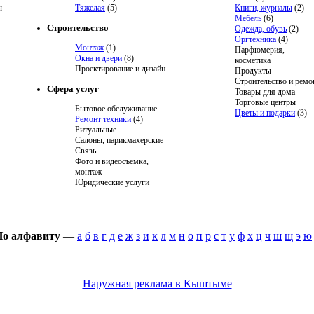
ы
Тяжелая
(5)
Книги, журналы
(2)
Мебель
(6)
Строительство
Одежда, обувь
(2)
Оргтехника
(4)
Монтаж
(1)
Парфюмерия,
Окна и двери
(8)
косметика
Проектирование и дизайн
Продукты
Строительство и ремо
Сфера услуг
Товары для дома
Торговые центры
Бытовое обслуживание
Цветы и подарки
(3)
Ремонт техники
(4)
Ритуальные
Салоны, парикмахерские
Связь
Фото и видеосъемка,
монтаж
Юридические услуги
По алфавиту
—
а
б
в
г
д
е
ж
з
и
к
л
м
н
о
п
р
с
т
у
ф
х
ц
ч
ш
щ
э
ю
Наружная реклама в Кыштыме