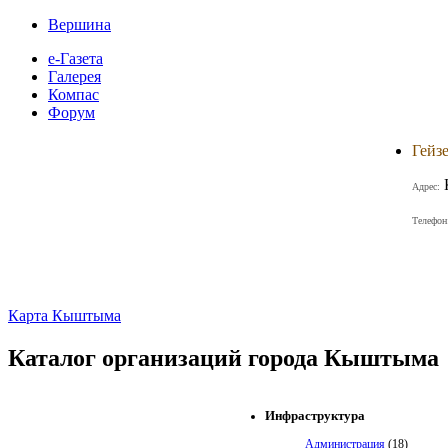
Вершина
е-Газета
Галерея
Компас
Форум
Гейз
Адрес:
Телефон
Карта Кыштыма
Каталог организаций города Кыштыма
Инфраструктура
Администрация
(18)