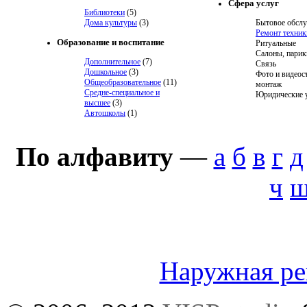
Сфера услуг
Библиотеки
(5)
Дома культуры
(3)
Бытовое обсл
Ремонт техник
Образование и воспитание
Ритуальные
Салоны, парик
Дополнительное
(7)
Связь
Дошкольное
(3)
Фото и видеос
Общеобразовательное
(11)
монтаж
Средне-специальное и
Юридические 
высшее
(3)
Автошколы
(1)
По алфавиту
—
а
б
в
г
д
ч
Наружная р