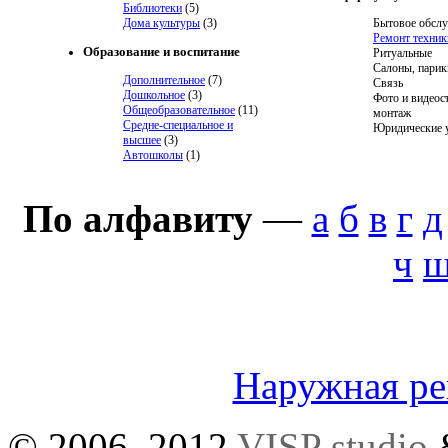
Библиотеки
(5)
Дома культуры
(3)
Бытовое обсл
Ремонт техник
Образование и воспитание
Ритуальные
Салоны, парик
Дополнительное
(7)
Связь
Дошкольное
(3)
Фото и видеос
Общеобразовательное
(11)
монтаж
Средне-специальное и
Юридические 
высшее
(3)
Автошколы
(1)
По алфавиту
—
а
б
в
г
д
ч
Наружная р
© 2006–2012
VISP studio